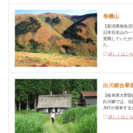
巻機山
【新潟県南魚沼
日本百名山の一
荒廃していたが
た。
詳しくはこ
白川郷合掌
【岐阜県大野郡
白川郷では、住
JNTが保有す
詳しくはこ