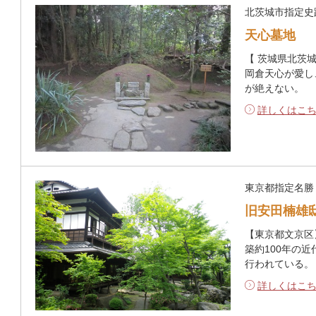
北茨城市指定史
天心墓地
【 茨城県北茨
岡倉天心が愛し
が絶えない。
詳しくはこ
東京都指定名勝
旧安田楠雄
【東京都文京区
築約100年の
行われている。
詳しくはこ