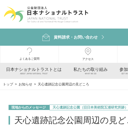
資料請求・お問い合わせ
よくあるご質問
アクセス
日本ナショナルトラストとは
私たちの取り組み
参加
ABOUT JAPAN NATIONAL TRUST
WHAT WE DO
GET IN
トップ
>
お知らせ
> 天心遺跡記念公園周辺の見どころ
現地からのメッセージ
天心遺跡記念公園（旧日本美術院五浦研究所跡）
天心遺跡記念公園周辺の見ど