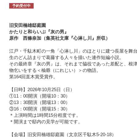
予約受付中
旧安田楠雄邸庭園
かたりと和らいぶ『灰の男』
原作 西條奈加（集英社文庫『心淋し川』所収）
江戸・千駄木町の一角「心淋し川」のほとりに建つ長屋を舞
生のどん詰まりで葛藤する人々を描いた連作短編小説。
その最終章『灰の男』は、それまで脇役であった差配と、根
物乞いをする＜楡爺（にれじい）＞の物語。
第164回直木賞受賞作。
【日時】2026年10月25日（日）
①11：00開演（開場10：30）
②13：30開演（開場13：00）
③16：00開演（開場15：30）
＊上演時間は1時間15分程度です。
＊開演まで邸内の見学が可能です。
【会場】旧安田楠雄邸庭園（文京区千駄木5-20-18）