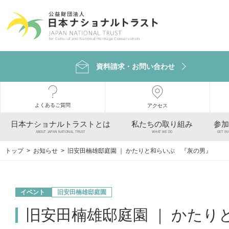
資料請求・お問い合わせ
よくあるご質問
アクセス
日本ナショナルトラストとは
私たちの取り組み
参加
ABOUT JAPAN NATIONAL TRUST
WHAT WE DO
GET IN
トップ
>
お知らせ
> 旧安田楠雄邸庭園 ｜ かたりと和らいぶ 『灰の男』
イベント
旧安田楠雄邸庭園
旧安田楠雄邸庭園 ｜ かた