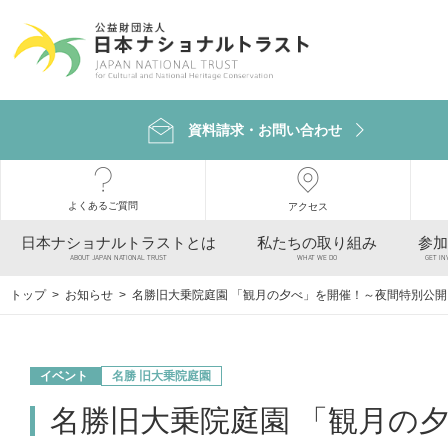
資料請求・お問い合わせ
よくあるご質問
アクセス
日本ナショナルトラストとは
私たちの取り組み
参加
ABOUT JAPAN NATIONAL TRUST
WHAT WE DO
GET IN
トップ
>
お知らせ
> 名勝旧大乗院庭園 「観月の夕べ」を開催！～夜間特別公開
イベント
名勝 旧大乗院庭園
名勝旧大乗院庭園 「観月の