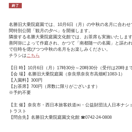
終了
名勝旧大乗院庭園では、10月6日（月）の中秋の名月に合わせ
間特別公開「観月の夕べ」を開催します。
隣接する名勝大乗院庭園文化館では、お茶席も実施いたしま
善阿弥によって作庭され、かつて「南都随一の名園」と謳わ
で往時を偲びつつ中秋の名月をお楽しみください。
チラシは
こちら
【日 時】10月6日（月）17時30分～20時30分（受付は20時ま
【会 場】名勝旧大乗院庭園（奈良県奈良市高畑町1083-1）
【入園料】300円
【お茶席】700円（席数に限りがございます）
※予約不要
【主 催】奈良市・西日本旅客鉄道㈱・公益財団法人日本ナシ
トラスト
【問合先】名勝旧大乗院庭園文化館 ☎0742-24-0808