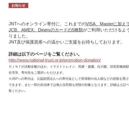
お知らせ
JNTへのオンライン寄付に、これまでの
VISA、Masterに加え
JCB、AMEX、Dinersのカードの5種類
がご利用いただけるよ
りました。
JNT及び保護資産への温かいご支援をお待ちしております。
詳細は以下のページをご覧ください。
http://www.national-trust.or.jp/promotion-donation/
※ＪＮＴの活動全般のほか、トラストトレイン、民家・庭園、白川郷、旧安田楠雄邸
住宅等、寄付先をご選択いただけます。
※JNTへの寄付は、公益財団法人への寄付金として所得税や法人税などの控除を受
できます。また一部の自治体では個人住民税も控除の対象となります。詳細は上記ペ
覧ください。