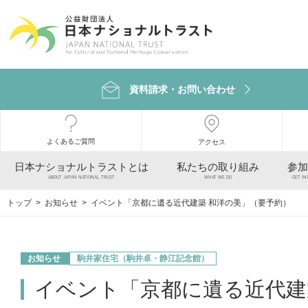
資料請求・お問い合わせ
よくあるご質問
アクセス
日本ナショナルトラストとは
私たちの取り組み
参加
ABOUT JAPAN NATIONAL TRUST
WHAT WE DO
GET IN
トップ
>
お知らせ
> イベント「京都に遺る近代建築 和洋の美」（要予約）
お知らせ
駒井家住宅（駒井卓・静江記念館）
イベント「京都に遺る近代建