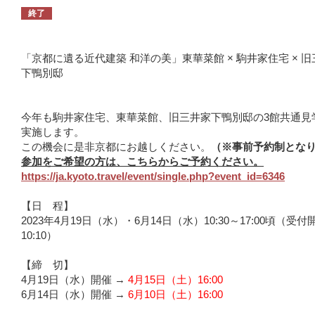
終了
「京都に遺る近代建築 和洋の美」東華菜館 × 駒井家住宅 × 
下鴨別邸
今年も駒井家住宅、東華菜館、旧三井家下鴨別邸の3館共通見
実施します。
この機会に是非京都にお越しください。
（※事前予約制とな
参加をご希望の方は、こちらからご予約ください。
https://ja.kyoto.travel/event/single.php?event_id=6346
【日 程】
2023年4月19日（水）・6月14日（水）10:30～17:00頃（受付
10:10）
【締 切】
4月19日（水）開催 →
4月15日（土）16:00
6月14日（水）開催 →
6月10日（土）16:00