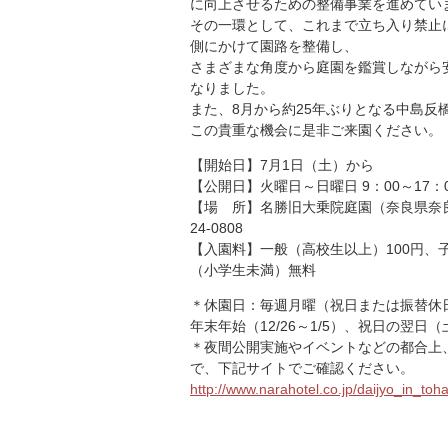
に向上させるための整備事業を進めてい
その一環として、これまで立ち入り禁止
側にかけて園路を整備し、
さまざまな角度から庭園を鑑賞しながら
なりました。
また、8月から約25年ぶりとなる中島反
この貴重な機会に是非ご来園ください。
【開始日】7月1日（土）から
【公開日】火曜日～日曜日 9：00～17：
【場 所】名勝旧大乗院庭園（奈良県奈良市 高
24-0808
【入園料】一般（高校生以上）100円、子
（小学生未満）無料
＊休園日：毎週月曜（祝日または振替休
年末年始（12/26～1/5）、祝日の翌日
＊夜間公開実施やイベントなどの都合上
で、下記サイトでご確認ください。
http://www.narahotel.co.jp/daijyo_in_toh