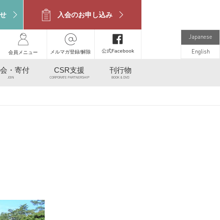
せ
入会のお申し込み
Japanese
公式Facebook
メルマガ登録/解除
English
会員メニュー
会・寄付
CSR支援
刊行物
JOIN
CORPORATE PARTNERSHIP
BOOK & DVD