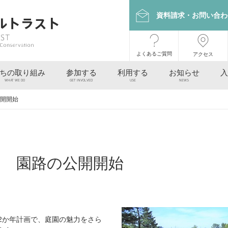
資料請求・お問い合わ
よくあるご質問
アクセス
ちの取り組み
参加する
利用する
お知らせ
入
WHAT WE DO
GET INVOLVED
USE
NEWS
公開開始
園 園路の公開開始
2か年計画で、庭園の魅力をさら