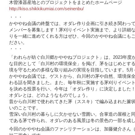
木曽漆器産地とのプロジェクトをまとめたホームページ
http://kiso.shikkikumiai.com/seinenbu/
・・・
かややね会議の終盤では、オダレ作り企画に引き続き関わっ
メンバーを募集します！茅刈りイベント実施まで、より詳細
りを一緒に進めてくれる方はぜひ、今回のかややね会議にも
ださい。
・・・
「われらが紡ぐ白川郷かややねプロジェクト」は、2023年度
な目的として「白川村の環境保全」を掲げ、茅をはじめとす
境を守るための多様な取り組みの実現を目指しています。5月
かややね会議では、ゲストから、白川村の茅や自然、環境保
わる話を聞きました。また、毎年秋に実施する茅刈りイベン
を決める投票を行い、今年は「オダレ作り」に決定しました
オダレとは、どのようなものでしょう。
昔から白川村で使われてきた茅（ススキ）で編み込まれた簾
いのことです。
雪深い白川村の暮らしに欠かせない雪囲い。合掌造の屋根と
である茅で作られ、オダレのある風景は冬の景色の一部を成
今回のかややね会議のファシリテーションは、加藤健介さん