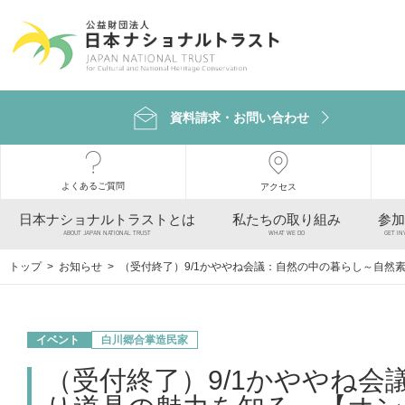
資料請求・お問い合わせ
よくあるご質問
アクセス
日本ナショナルトラストとは
私たちの取り組み
参加
ABOUT JAPAN NATIONAL TRUST
WHAT WE DO
GET IN
トップ
>
お知らせ
> （受付終了）9/1かややね会議：自然の中の暮らし～自
イベント
白川郷合掌造民家
（受付終了）9/1かややね