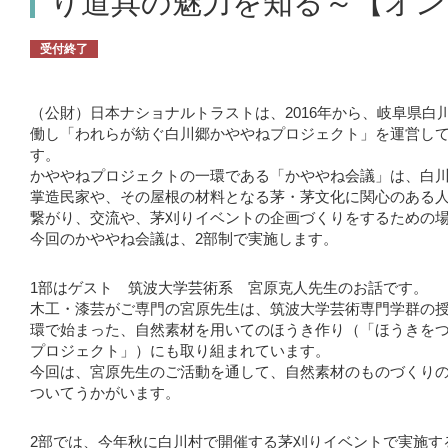
り道具の魅力を知る～【オン
受付終了
（公財）日本ナショナルトラストは、2016年から、岐阜県白
働し「われらが紡ぐ白川郷かややねプロジェクト」を運営し
す。
かややねプロジェクトの一環である「かややね会議」は、白
掌造民家や、その屋根の材料となる茅・茅文化に関心のある
繋がり、交流や、茅刈りイベントの企画づくりをするための
今回のかややね会議は、2部制で実施します。
1部はゲスト 筑波大学芸術系 宮原克人先生のお話です。
木工・漆芸がご専門の宮原先生は、筑波大学芸術専門学群の
環で始まった、自然素材を用いてのほうき作り（「ほうきを
プロジェクト」）にも取り組まれています。
今回は、宮原先生のご活動を通して、自然素材のものづくり
ついてうかがいます。
2部では、今年秋に白川村で開催する茅刈りイベントで実施す