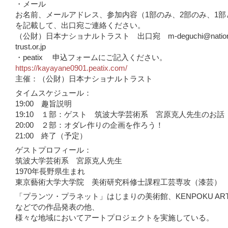
・メール
お名前、メールアドレス、参加内容（1部のみ、2部のみ、1部
を記載して、出口宛ご連絡ください。
（公財）日本ナショナルトラスト 出口宛 m-deguchi@nationa
trust.or.jp
・peatix 申込フォームにご記入ください。
https://kayayane0901.peatix.com/
主催：（公財）日本ナショナルトラスト
タイムスケジュール：
19:00 趣旨説明
19:10 １部：ゲスト 筑波大学芸術系 宮原克人先生のお話
20:00 ２部：オダレ作りの企画を作ろう！
21:00 終了（予定）
ゲストプロフィール：
筑波大学芸術系 宮原克人先生
1970年長野県生まれ
東京藝術大学大学院 美術研究科修士課程工芸専攻（漆芸）
「プランツ・プラネット」はじまりの美術館、KENPOKU ART2
などでの作品発表の他、
様々な地域においてアートプロジェクトを実施している。