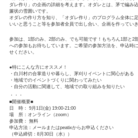
ダレ作り」の企画の詳細を考えます。オダレとは、茅で編み
簾状の雪囲いです。
オダレの作り方を知り、「オダレ作り」のプログラム全体に
いいと思うこと等を参加者全員で出し合い、企画を作ってい
参加は、1部のみ、2部のみ、でも可能です！もちろん1部と2
への参加もお待ちしています。ご希望の参加方法を、申込時
せください。
●特にこんな方にオススメ！
・白川村の合掌造りや暮らし、茅刈りイベントに関心がある
・地域でのイベントづくりに関わってみたい
・自分の活動に関連して、地域での取り組みを知りたい
・・・
■開催概要■
日 時： 9月1日(金) 19:00-21:00
場 所：オンライン（zoom）
参加費： 無料
申込方法：メールまたはpeatixからお申込ください
（申込締切：8月30日（水））