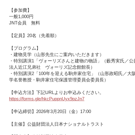
【参加費】
一般1,000円
JNT会員 無料
【定員】20名（先着順）
【プログラム】
・建物見学（山形先生にご案内いただきます）
・特別講演1「ヴォーリズさんと建物の物語」（藪秀実氏／公
法人近江兄弟社 ヴォーリズ記念館館長）
・特別講演2「100年を迎える駒井家住宅」（山形政昭氏／大
学名誉教授・駒井家住宅保護管理委員会委員長）
【申込方法】下記URLよりお申込みください。
https://forms.gle/hkcPuppnUyx9pzJn7
【申込締切】2026年3月20日（金）17:00
【主催】公益財団法人日本ナショナルトラスト