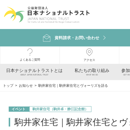
資料請求・お問い合わせ
よくあるご質問
アクセス
日本ナショナルトラストとは
私たちの取り組み
参加
ABOUT JAPAN NATIONAL TRUST
WHAT WE DO
GET IN
トップ
>
お知らせ
> 駒井家住宅｜駒井家住宅とヴォーリズを語る
イベント
駒井家住宅（駒井卓・静江記念館）
駒井家住宅｜駒井家住宅とヴ