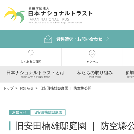
資料請求・お問い合わせ
よくあるご質問
アクセス
日本ナショナルトラストとは
私たちの取り組み
参加
ABOUT JAPAN NATIONAL TRUST
WHAT WE DO
GET IN
トップ
>
お知らせ
> 旧安田楠雄邸庭園 ｜ 防空壕公開
お知らせ
旧安田楠雄邸庭園
旧安田楠雄邸庭園 ｜ 防空壕