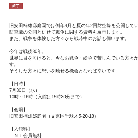
終了
旧安田楠雄邸庭園では例年4月と夏の年2回防空壕を公開して
防空壕の公開と併せて戦争に関する資料も展示します。
また、戦争を体験した方々から戦時中のお話も伺います。
今年は戦後80年。
世界に目を向けると、今なお戦争・紛争で苦しんでいる方々
す。
そうした方々に想いを馳せる機会となれば幸いです。
【日時】
7月30日（水）
10時～16時（入館は15時30分まで）
【会場】
旧安田楠雄邸庭園（文京区千駄木5-20-18）
【入館料】
ＪＮＴ会員無料