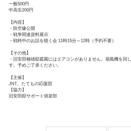
一般500円
中高生200円
【内容】
・防空壕公開
・戦争関連資料展示
・戦時中のお話を聴く会 11時15分～12時（予約不要）
【その他】
・旧安田楠雄邸庭園にはエアコンがありません。扇風機を回
す。予めご了承ください。
【主催】
JNT、たてもの応援団
【協力】
旧安田邸サポート俱楽部