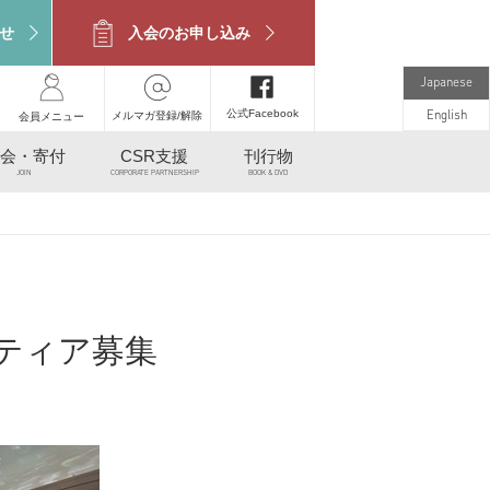
せ
入会のお申し込み
Japanese
公式Facebook
メルマガ登録/解除
English
会員メニュー
会・寄付
CSR支援
刊行物
JOIN
CORPORATE PARTNERSHIP
BOOK & DVD
ンティア募集