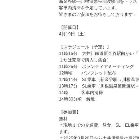
新金谷駅―川根温泉笹間渡駅間をトラス
客車内清掃を予定しています。
皆さまのご参加をお待ちしております！
【開催日】
4月19日（土）
【スケジュール（予定）】
11時15分 大井川鐵道新金谷駅向かい
または売店で購入し集合）
11時25分 ボランティアミーティング
12時頃 パンフレット配布
12時11分 SL乗車（新金谷駅→川根
13時17分 SL乗車（川根温泉笹間渡駅
14時 客車内清掃
14時30分頃 解散
【参加費】
無料
＊現地までの交通費、昼食、SL・EL乗
ます。
＊2025年3月20日から大井川鐵道の急