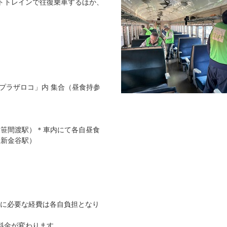
トトレインで往復乗車するほか、
「プラザロコ」内 集合（昼食持参
温泉笹間渡駅）＊車内にて各自昼食
→新金谷駅）
車に必要な経費は各自負担となり
行料金が変わります。